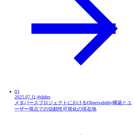
03
2025.07.11
·
#
slides
メタバースプロジェクトにおけるObservability構築とユ
ーザー視点での信頼性可視化の現在地