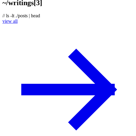
~/
writings
[
3
]
// ls -lt ./posts | head
view all