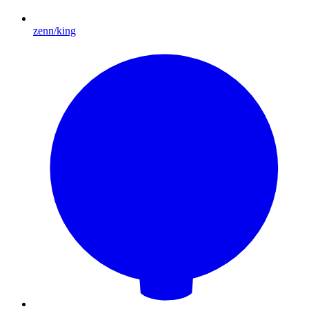
zenn
/king