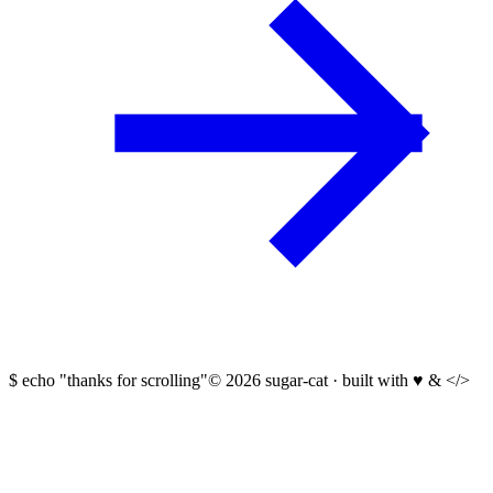
$
echo "thanks for scrolling"
©
2026
sugar-cat · built with
♥
&
</>