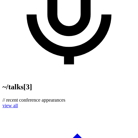
~/
talks
[
3
]
// recent conference appearances
view all