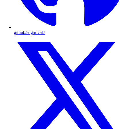
github
/sugar-cat7