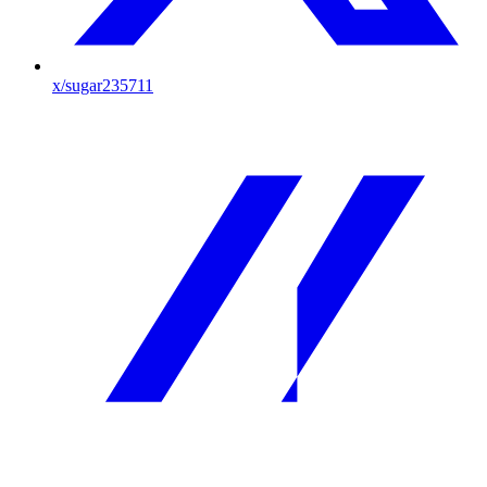
x
/sugar235711