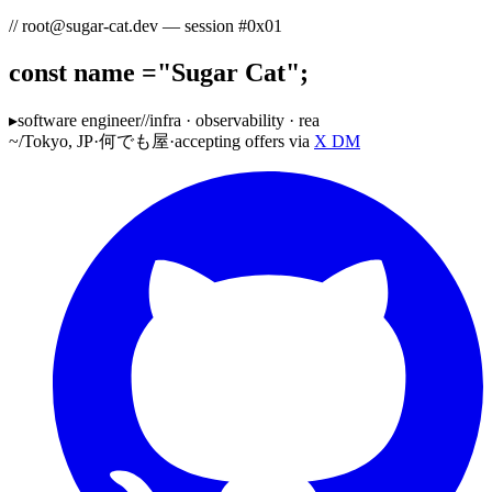
// root@sugar-cat.dev — session
#0x01
const
name
=
"
Sugar Cat
"
;
▸
software engineer
//
ご依頼
~/
Tokyo, JP
·
何でも屋
·
accepting offers via
X DM