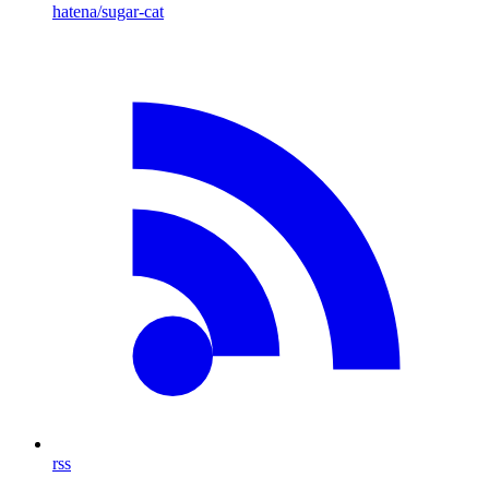
hatena
/sugar-cat
rss