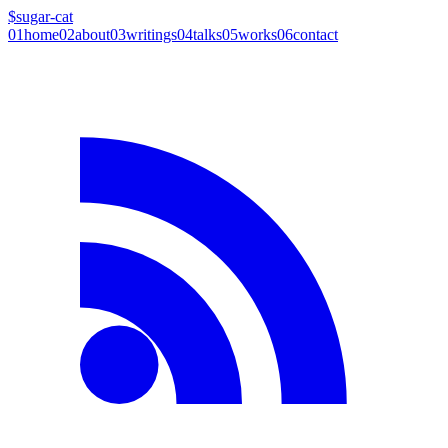
$
sugar-cat
01
home
02
about
03
writings
04
talks
05
works
06
contact