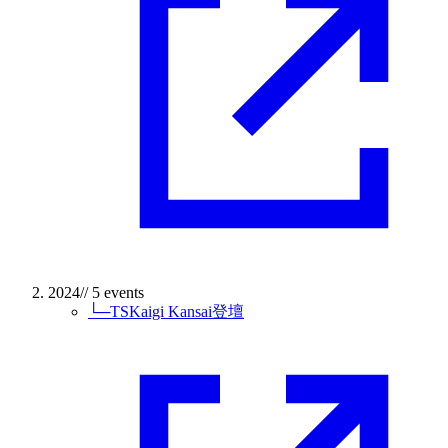
2024
// 5 events
└─
TSKaigi Kansai登壇