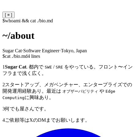
[ ≡ ]
$
whoami && cat ./bio.md
~/
about
Sugar Cat
·
Software Engineer
·
Tokyo, Japan
$
cat ./bio.md
4 lines
1
Sugar Cat
. 都内で
/
をやっている。フロント〜イン
SWE
SRE
フラまで浅く広く。
2
スタートアップ、メガベンチャー、エンタープライズでの
開発運用経験あり。最近は
や
オブザーバビリティ
Edge
に興味あり。
Computing
3
何でも屋さんです。
4
ご依頼等はXのDMまでお願いします。