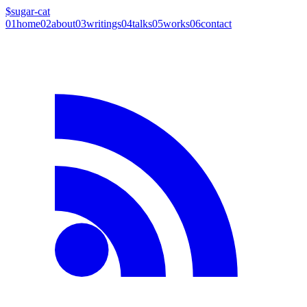
$
sugar-cat
01
home
02
about
03
writings
04
talks
05
works
06
contact