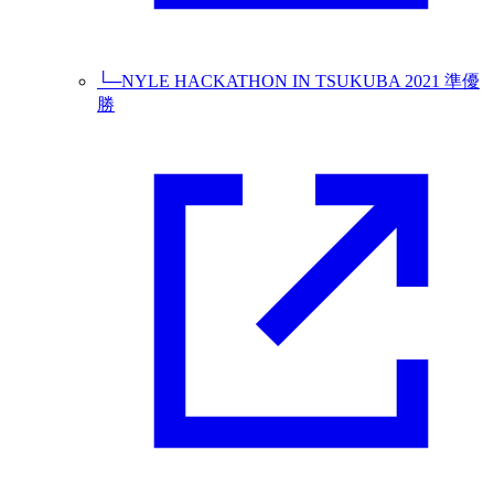
└─
NYLE HACKATHON IN TSUKUBA 2021 準優
勝