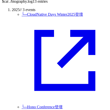
$
cat ./biography.log
13 entries
2025
// 3 events
└─
CloudNative Days Winter2025登壇
└─
Hono Conference登壇