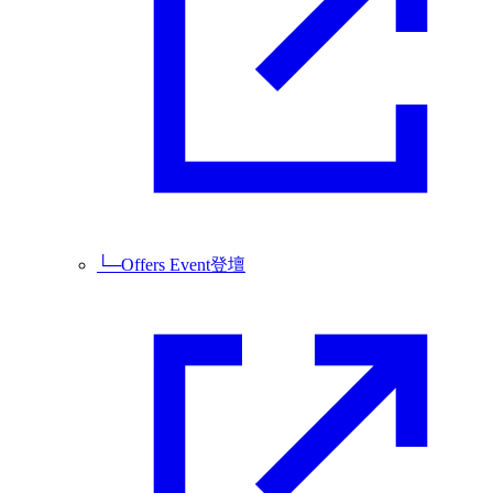
└─
Offers Event登壇