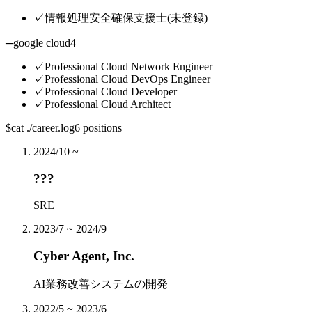
✓
情報処理安全確保支援士
(
未登録
)
─
google cloud
4
✓
Professional Cloud Network Engineer
✓
Professional Cloud DevOps Engineer
✓
Professional Cloud Developer
✓
Professional Cloud Architect
$
cat ./career.log
6 positions
2024/10 ~
???
SRE
2023/7 ~ 2024/9
Cyber Agent, Inc.
AI業務改善システムの開発
2022/5 ~ 2023/6