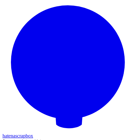
hatena
scrapbox